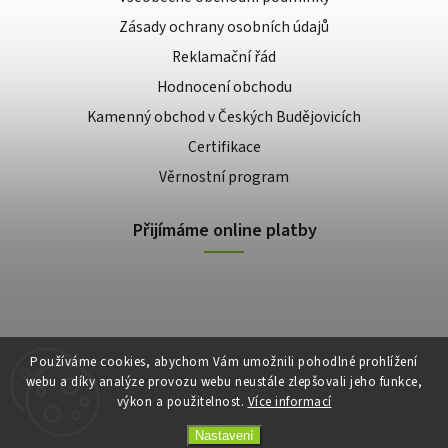
Zásady ochrany osobních údajů
Reklamační řád
Hodnocení obchodu
Kamenný obchod v Českých Budějovicích
Certifikace
Věrnostní program
Přijímáme online platby
Používáme cookies, abychom Vám umožnili pohodlné prohlížení
webu a díky analýze provozu webu neustále zlepšovali jeho funkce,
výkon a použitelnost.
Více informací
Copyright 2026
E-shop Slunečnice
. Všechna práva vyhrazena.
Vytvořil
Shoptet
| Design
Shoptak.cz
Nastavení