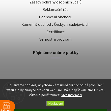
Zásady ochrany osobních údajů
Reklamační řád
Hodnocení obchodu
Kamenný obchod v Českých Budějovicích
Certifikace
Věrnostní program
Přijímáme online platby
Používáme cookies, abychom Vám umožnili pohodlné prohlížení
webu a díky analýze provozu webu neustále zlepšovali jeho funkce,
výkon a použitelnost.
Více informací
Copyright 2026
E-shop Slunečnice
. Všechna práva vyhrazena.
Vytvořil
Shoptet
| Design
Shoptak.cz
Nastavení
Zobrazit