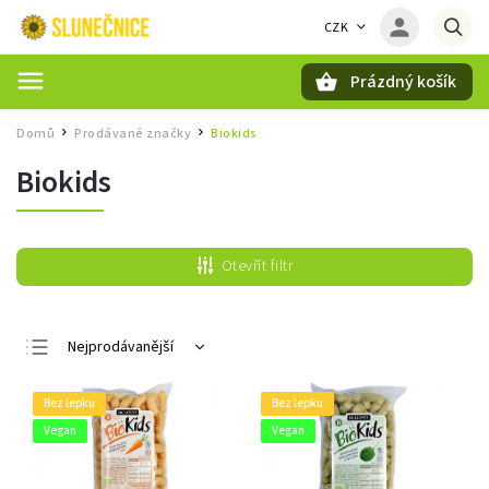
CZK
Prázdný košík
Hledat
Domů
Prodávané značky
Biokids
/
/
Biokids
Otevřít filtr
Nejprodávanější
Nejlevnější
Bez lepku
Bez lepku
Nejdražší
Vegan
Vegan
Abecedně