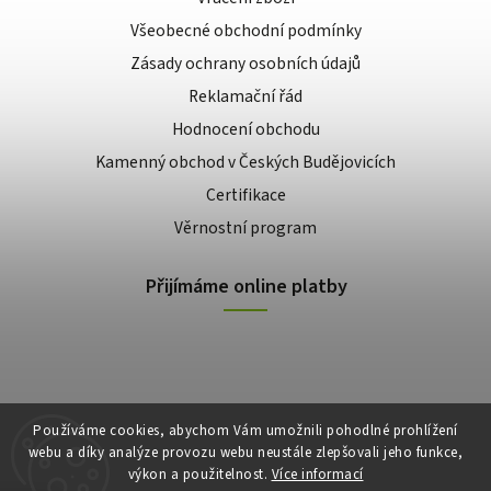
Všeobecné obchodní podmínky
Zásady ochrany osobních údajů
Reklamační řád
Hodnocení obchodu
Kamenný obchod v Českých Budějovicích
Certifikace
Věrnostní program
Přijímáme online platby
Používáme cookies, abychom Vám umožnili pohodlné prohlížení
webu a díky analýze provozu webu neustále zlepšovali jeho funkce,
výkon a použitelnost.
Více informací
Copyright 2026
E-shop Slunečnice
. Všechna práva vyhrazena.