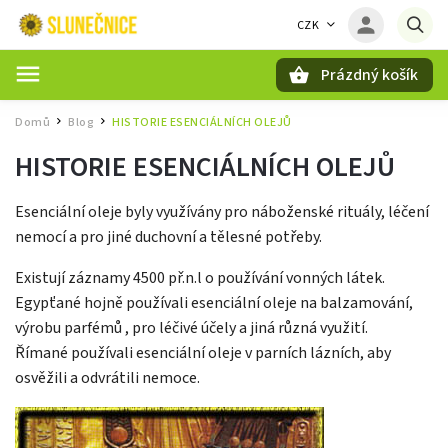
CZK
Prázdný košík
Hledat
Domů
Blog
HISTORIE ESENCIÁLNÍCH OLEJŮ
/
/
HISTORIE ESENCIÁLNÍCH OLEJŮ
Esenciální oleje byly využívány pro náboženské rituály, léčení
nemocí a pro jiné duchovní a tělesné potřeby.
Existují záznamy 4500 př.n.l o používání vonných látek.
Egypťané hojně používali esenciální oleje na balzamování,
výrobu parfémů , pro léčivé účely a jiná různá využití.
Římané používali esenciální oleje v parních lázních, aby
osvěžili a odvrátili nemoce.