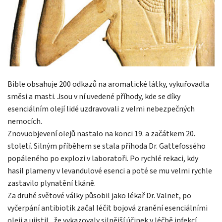
Bible obsahuje 200 odkazů na aromatické látky, vykuřovadla
směsi a masti. Jsou v ní uvedené příhody, kde se díky
esenciálním olejí lidé uzdravovali z velmi nebezpečných
nemocích.
Znovuobjevení olejů nastalo na konci 19. a začátkem 20.
století. Silným příběhem se stala příhoda Dr. Gattefossého
popáleného po explozi v laboratoři. Po rychlé rekaci, kdy
hasil plameny v levandulové esenci a poté se mu velmi rychle
zastavilo plynatění tkáně.
Za druhé světové války působil jako lékař Dr. Valnet, po
vyčerpání antibiotik začal léčit bojová zranění esenciálními
oleji a ujistil , že vykazovaly silnější účinek v léčbě infekcí,