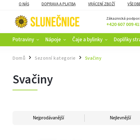
O NÁS
DOPRAVA A PLATBA
VRÁCENÍ ZBOŽÍ
VŠEOB
KAMENNÝ OBCHOD V ČESKÝCH BUDĚJOVICÍCH
CERTIFIKACE
Zákaznická podpor
+420 607 009 41
Potraviny
Nápoje
Čaje a bylinky
Doplňky str
Domů
Sezonní kategorie
Svačiny
/
/
Svačiny
Nejprodávanější
Nejlevnější