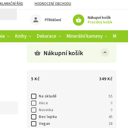
KLAMAČNÍ ŘÁD
HODNOCENÍ OBCHODU
Nákupní košík
Přihlášení
Prázdný košík
pie
Knihy
Dekorace
Minerální kameny
Muziko
Nákupní košík
5
Kč
349
Kč
Na skladě
55
Akce
0
Novinka
0
Bez lepku
45
Vegan
28