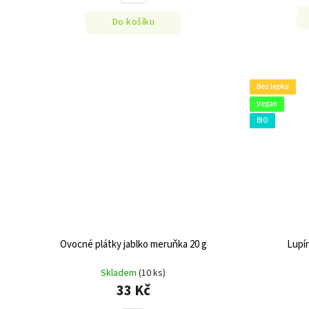
Do košíku
Bez lepku
Vegan
BIO
Ovocné plátky jablko meruňka 20 g
Lupí
Skladem
(10 ks)
33 Kč