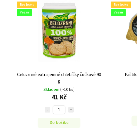
Bez lepku
Bez lepku
Vegan
Vegan
Celozrnné extra jemné chlebíčky čočkové 90
Paštik
g
Skladem
(>10 ks)
41 Kč
Do košíku