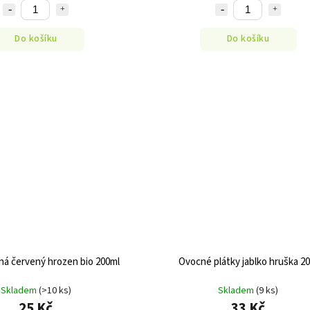
Do košíku
Do košíku
ná červený hrozen bio 200ml
Ovocné plátky jablko hruška 20
Skladem
(>10 ks)
Skladem
(9 ks)
25 Kč
33 Kč