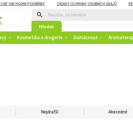
ECNÉ OBCHODNÍ PODMÍNKY
ZÁSADY OCHRANY OSOBNÍCH ÚDAJŮ
RE
CZK
VĚRNOSTNÍ PROGRAM
a:
8
Hledat
avy
Kosmetika a drogerie
Domácnost
Aromatera
Nejdražší
Abecedně