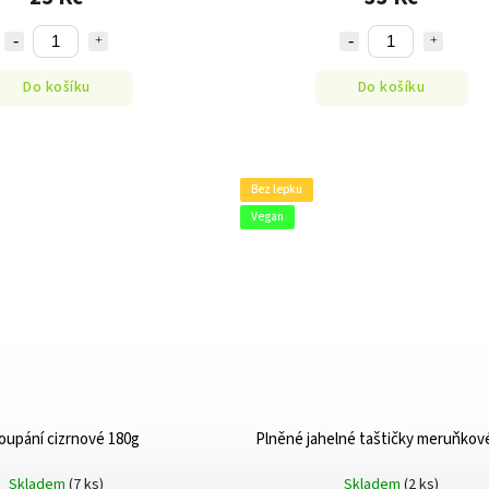
Do košíku
Do košíku
Bez lepku
Vegan
oupání cizrnové 180g
Plněné jahelné taštičky meruňkov
Skladem
(7 ks)
Skladem
(2 ks)