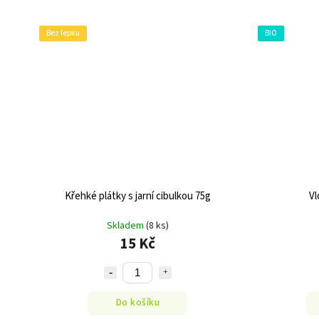
Bez lepku
BIO
Křehké plátky s jarní cibulkou 75g
Vl
Skladem
(8 ks)
15 Kč
Do košíku