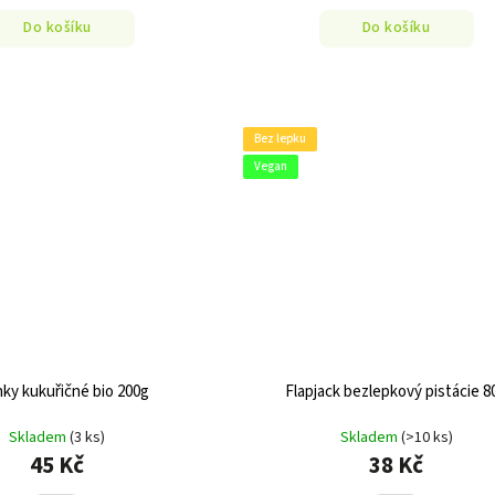
Do košíku
Do košíku
Bez lepku
Vegan
nky kukuřičné bio 200g
Flapjack bezlepkový pistácie 8
Skladem
(3 ks)
Skladem
(>10 ks)
45 Kč
38 Kč