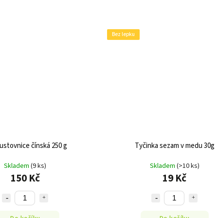
Bez lepku
kustovnice čínská 250 g
Tyčinka sezam v medu 30g
Skladem
(9 ks)
Skladem
(>10 ks)
150 Kč
19 Kč