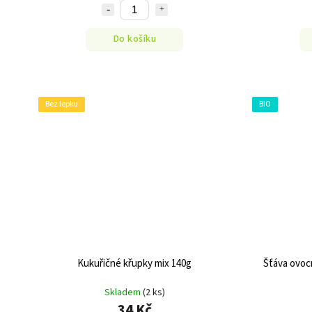
Do košíku
Bez lepku
BIO
Kukuřičné křupky mix 140g
Šťáva ovoc
Skladem
(2 ks)
34 Kč