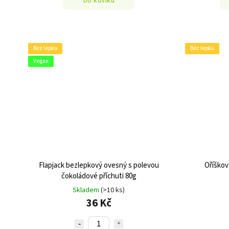
Do košíku
Bez lepku
Bez lepku
Vegan
Flapjack bezlepkový ovesný s polevou
Oříškov
čokoládové příchuti 80g
Skladem
(>10 ks)
36 Kč