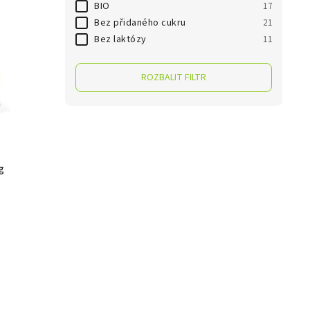
BIO
17
Bez přidaného cukru
21
Bez laktózy
11
ROZBALIT FILTR
g