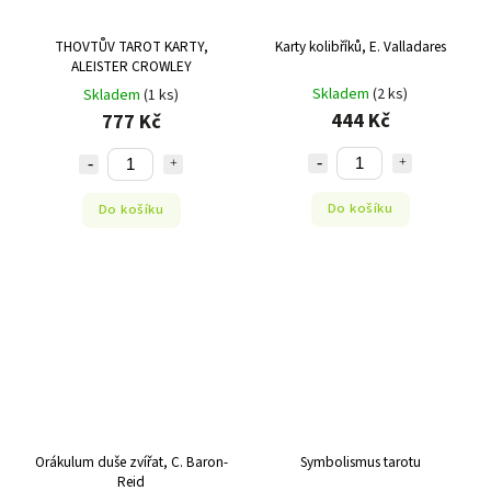
THOVTŮV TAROT KARTY,
Karty kolibříků, E. Valladares
ALEISTER CROWLEY
Skladem
(2 ks)
Skladem
(1 ks)
444 Kč
777 Kč
Do košíku
Do košíku
Orákulum duše zvířat, C. Baron-
Symbolismus tarotu
Reid