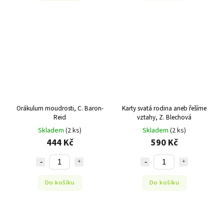
Orákulum moudrosti, C. Baron-
Karty svatá rodina aneb řešíme
Reid
vztahy, Z. Blechová
Skladem
(2 ks)
Skladem
(2 ks)
444 Kč
590 Kč
Do košíku
Do košíku