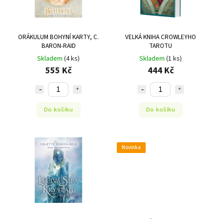
ORÁKULUM BOHYNÍ KARTY, C.
VELKÁ KNIHA CROWLEYHO
BARON-RAID
TAROTU
Skladem
(4 ks)
Skladem
(1 ks)
555 Kč
444 Kč
Do košíku
Do košíku
Novinka