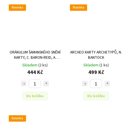
Novinka
Novinka
ORÁKULUM ŠAMANSKÉHO SNĚNÍ
ARCHEO KARTY ARCHETYPŮ, N.
KARTY, C. BARON-REID, A.
BANTOCK
VILLOLDO
Skladem
(2 ks)
Skladem
(1 ks)
444 Kč
499 Kč
Do košíku
Do košíku
Novinka