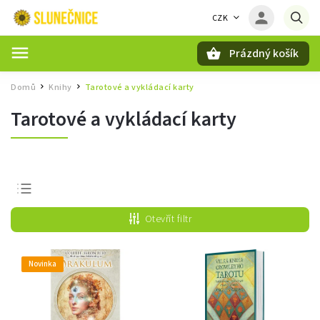
CZK
Prázdný košík
Hledat
Domů
Knihy
Tarotové a vykládací karty
/
/
Tarotové a vykládací karty
Nejprodávanější
Otevřít filtr
Nejlevnější
Nejdražší
Novinka
Abecedně