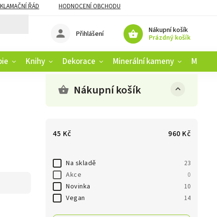
KLAMAČNÍ ŘÁD
HODNOCENÍ OBCHODU
Nákupní košík
Přihlášení
Prázdný košík
pie
Knihy
Dekorace
Minerální kameny
Muziko
Nákupní košík
45
Kč
960
Kč
Na skladě
23
Akce
0
Novinka
10
Vegan
14