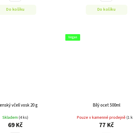
Do košíku
Do košíku
Vegan
enský včelí vosk 20 g
Bílý ocet 500ml
Skladem
(4 ks)
Pouze v kamenné prodejně
(1 k
69 Kč
77 Kč