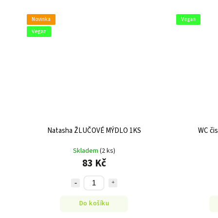
Novinka
Vegan
Vegan
Natasha ŽLUČOVÉ MÝDLO 1KS
WC čis
Skladem
(2 ks)
83 Kč
Do košíku