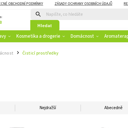
ECNÉ OBCHODNÍ PODMÍNKY
ZÁSADY OCHRANY OSOBNÍCH ÚDAJŮ
RE
CZK
VĚRNOSTNÍ PROGRAM
a:
8
Hledat
avy
Kosmetika a drogerie
Domácnost
Aromatera
mácnost
Čisticí prostředky
/
Nejdražší
Abecedně