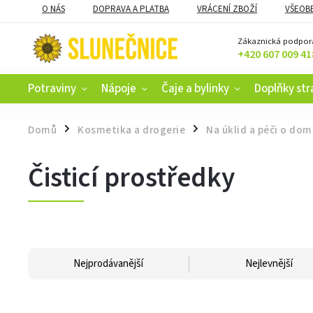
O NÁS
DOPRAVA A PLATBA
VRÁCENÍ ZBOŽÍ
VŠEOB
KAMENNÝ OBCHOD V ČESKÝCH BUDĚJOVICÍCH
CERTIFIKACE
Zákaznická podpor
+420 607 009 41
Potraviny
Nápoje
Čaje a bylinky
Doplňky str
Domů
Kosmetika a drogerie
Na úklid a péči o do
/
/
Čisticí prostředky
Nejprodávanější
Nejlevnější