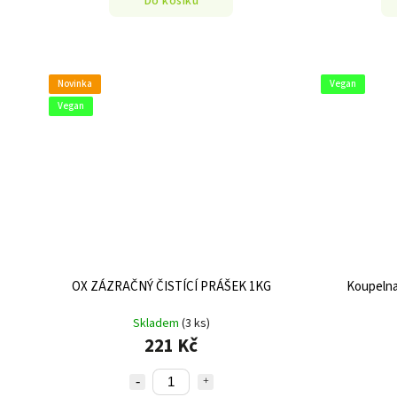
Do košíku
Novinka
Vegan
Vegan
OX ZÁZRAČNÝ ČISTÍCÍ PRÁŠEK 1KG
Koupelna 
Skladem
(3 ks)
221 Kč