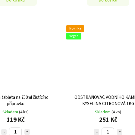
Do košíku
Do košíku
Novinka
Vegan
tableta na 750ml čistícího
ODSTRAŇOVAČ VODNÍHO KAM
přípravku
KYSELINA CITRONOVÁ 1KG
Skladem
(4 ks)
Skladem
(4 ks)
119 Kč
251 Kč