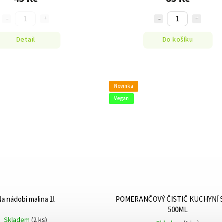
Detail
Do košíku
Novinka
Vegan
a nádobí malina 1l
POMERANČOVÝ ČISTIČ KUCHYNÍ 
500ML
Skladem
(2 ks)