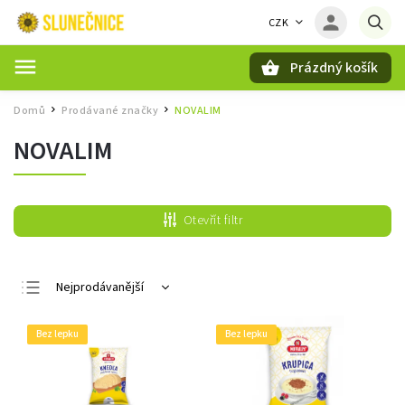
CZK
Prázdný košík
Hledat
Domů
Prodávané značky
NOVALIM
/
/
NOVALIM
Otevřít filtr
Nejprodávanější
Nejlevnější
Bez lepku
Bez lepku
Nejdražší
Abecedně