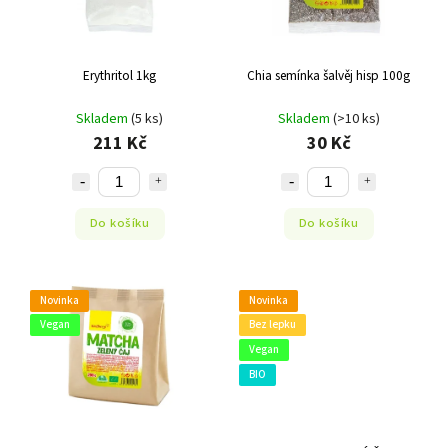
Erythritol 1kg
Chia semínka šalvěj hisp 100g
Skladem
(5 ks)
Skladem
(>10 ks)
211 Kč
30 Kč
Do košíku
Do košíku
Novinka
Novinka
Vegan
Bez lepku
Vegan
BIO