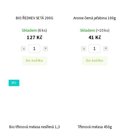
BIO ŘEDKEV SETÁ 200G
Aronie černá jeřabina 100g
Skladem
(6 ks)
Skladem
(>10 ks)
127 Kč
41 Kč
Do košíku
Do košíku
BIO
Bio třtinová melasa nesířená 1,3
Třtinová melasa 450g