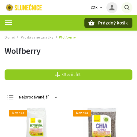
CZK
Prázdný košík
Hledat
Domů
Prodávané značky
Wolfberry
/
/
Wolfberry
Otevřít filtr
Nejprodávanější
Nejlevnější
Novinka
Novinka
Nejdražší
Abecedně