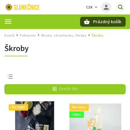
CZK
Prázdný košík
Hledat
Domů
Potraviny
Mouky, strouhanky, škroby
Škroby
/
/
/
Škroby
Nejprodávanější
Otevřít filtr
Nejlevnější
Nejdražší
Bez lepku
Bez lepku
Abecedně
Vegan