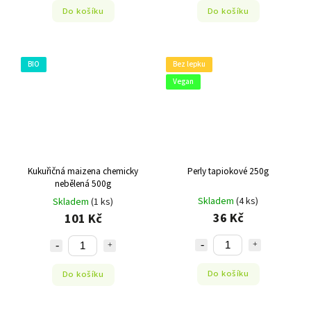
Do košíku
Do košíku
BIO
Bez lepku
Vegan
Kukuřičná maizena chemicky
Perly tapiokové 250g
nebělená 500g
Skladem
(4 ks)
Skladem
(1 ks)
36 Kč
101 Kč
Do košíku
Do košíku