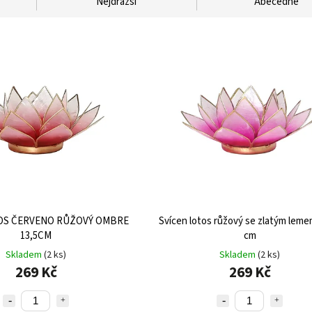
Nejdražší
Abecedně
OS ČERVENO RŮŽOVÝ OMBRE
Svícen lotos růžový se zlatým lemem
13,5CM
cm
Skladem
(2 ks)
Skladem
(2 ks)
269 Kč
269 Kč