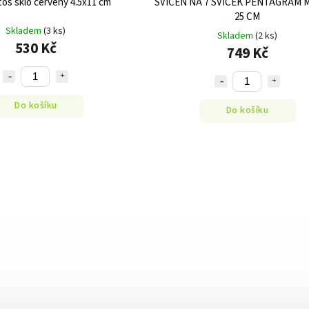
tos sklo červený 4.5x11 cm
SVÍCEN NA 7 SVÍČEK PENTAGRAM 
25 CM
Skladem
(3 ks)
Skladem
(2 ks)
530 Kč
749 Kč
Do košíku
Do košíku