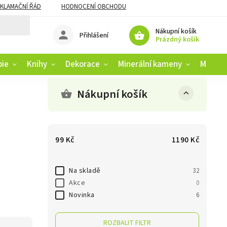
KLAMAČNÍ ŘÁD
HODNOCENÍ OBCHODU
Nákupní košík
Přihlášení
Prázdný košík
pie
Knihy
Dekorace
Minerální kameny
Muziko
Nákupní košík
99
Kč
1190
Kč
Na skladě
32
Akce
0
Novinka
6
ROZBALIT FILTR