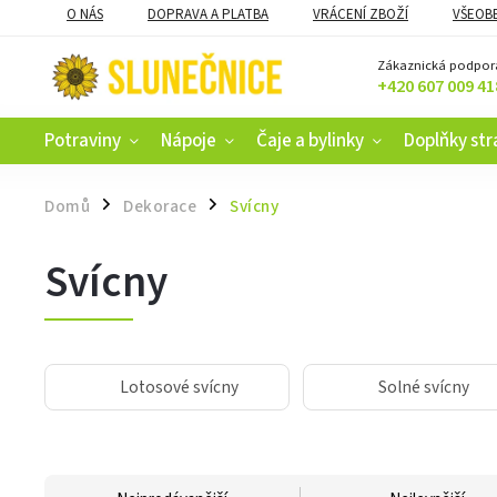
O NÁS
DOPRAVA A PLATBA
VRÁCENÍ ZBOŽÍ
VŠEOB
KAMENNÝ OBCHOD V ČESKÝCH BUDĚJOVICÍCH
CERTIFIKACE
Zákaznická podpor
+420 607 009 41
Potraviny
Nápoje
Čaje a bylinky
Doplňky str
Domů
Dekorace
Svícny
/
/
Svícny
Lotosové svícny
Solné svícny