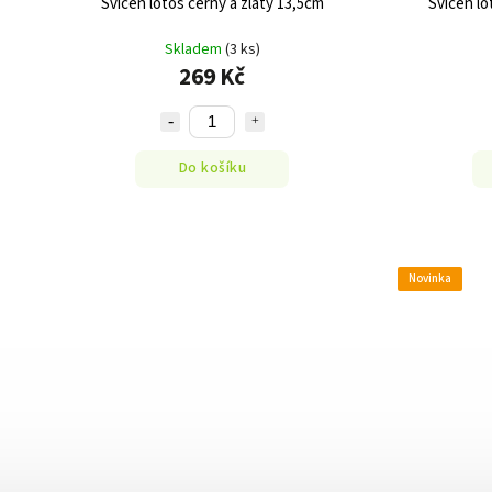
Svícen lotos černý a zlatý 13,5cm
Svícen lo
Skladem
(3 ks)
269 Kč
Do košíku
Novinka