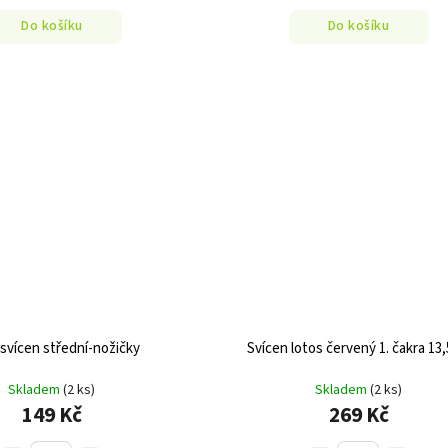
Do košíku
Do košíku
 svícen střední-nožičky
Svícen lotos červený 1. čakra 13
Skladem
(2 ks)
Skladem
(2 ks)
149 Kč
269 Kč