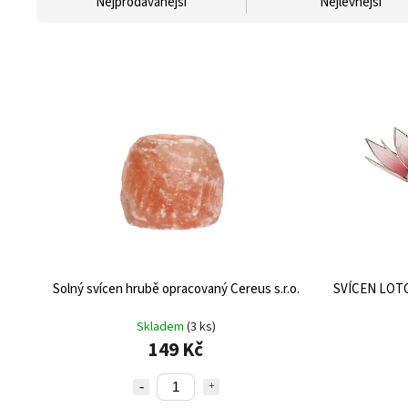
Nejprodávanější
Nejlevnější
Solný svícen hrubě opracovaný
Cereus s.r.o.
SVÍCEN LOT
Skladem
(3 ks)
149 Kč