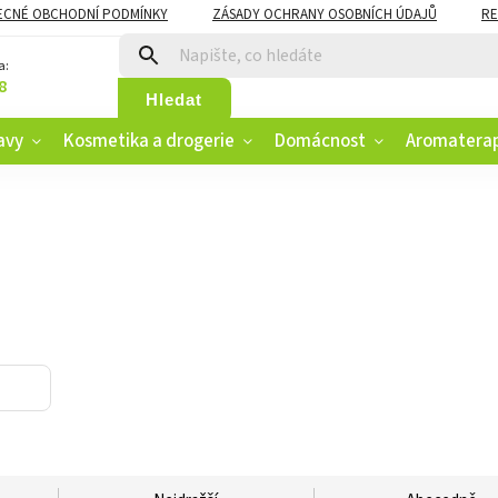
ECNÉ OBCHODNÍ PODMÍNKY
ZÁSADY OCHRANY OSOBNÍCH ÚDAJŮ
RE
CZK
VĚRNOSTNÍ PROGRAM
a:
8
Hledat
avy
Kosmetika a drogerie
Domácnost
Aromatera