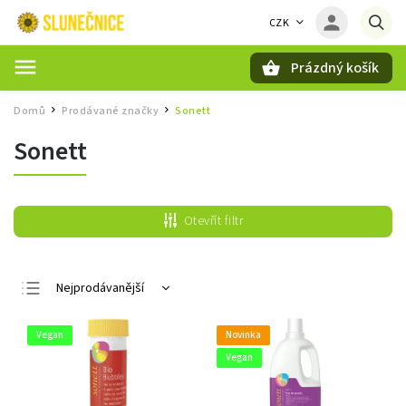
CZK
Prázdný košík
Hledat
Domů
Prodávané značky
Sonett
/
/
Sonett
Otevřít filtr
Nejprodávanější
Nejlevnější
Vegan
Novinka
Nejdražší
Vegan
Abecedně