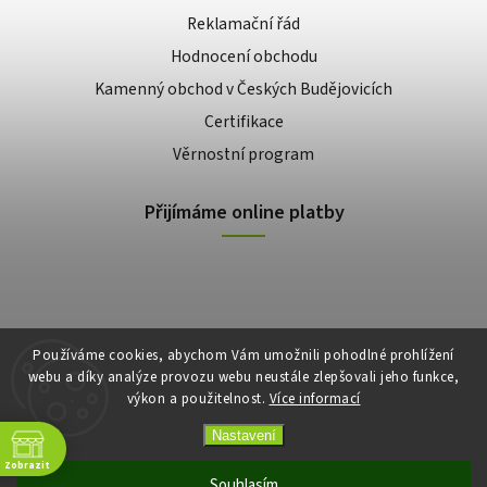
Reklamační řád
Hodnocení obchodu
Kamenný obchod v Českých Budějovicích
Certifikace
Věrnostní program
Přijímáme online platby
Používáme cookies, abychom Vám umožnili pohodlné prohlížení
webu a díky analýze provozu webu neustále zlepšovali jeho funkce,
výkon a použitelnost.
Více informací
Copyright 2026
E-shop Slunečnice
. Všechna práva vyhrazena.
Vytvořil
Shoptet
| Design
Shoptak.cz
Nastavení
Zobrazit
Souhlasím