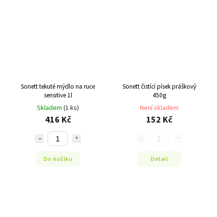
Sonett tekuté mýdlo na ruce
Sonett čistící písek práškový
sensitive 1l
450g
Skladem
(1 ks)
Není skladem
416 Kč
152 Kč
Do košíku
Detail