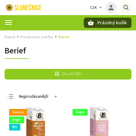
CZK
Prázdný košík
Hledat
Domů
Prodávané značky
Berief
/
/
Berief
Otevřít filtr
Nejprodávanější
Nejlevnější
Novinka
Vegan
Nejdražší
Vegan
Abecedně
BIO