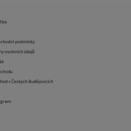
atba
bchodní podmínky
ny osobních údajů
ád
bchodu
od v Českých Budějovicích
ogram