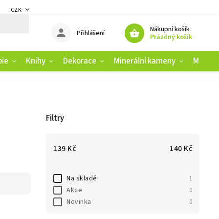
CZK
DMÍNKY
ZÁSADY OCHRANY OSOBNÍCH ÚDAJŮ
REKLAMAČNÍ ŘÁD
Nákupní košík
Přihlášení
Prázdný košík
pie
Knihy
Dekorace
Minerální kameny
Muziko
Filtry
139
Kč
140
Kč
Na skladě
1
Akce
0
Novinka
0