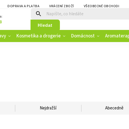
DOPRAVA A PLATBA
VRÁCENÍ ZBOŽÍ
VŠEOBECNÉ OBCHODNÍ PO
a:
8
Hledat
avy
Kosmetika a drogerie
Domácnost
Aromatera
Nejdražší
Abecedně