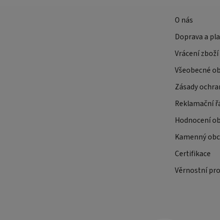
O nás
Doprava a pl
Vrácení zboží
Všeobecné o
Zásady ochra
Reklamační ř
Hodnocení o
Kamenný obch
Certifikace
Věrnostní pr