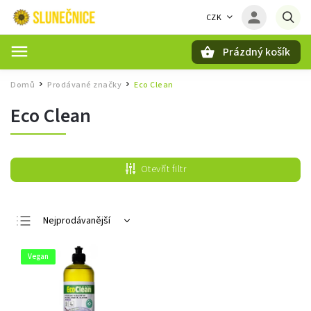
CZK
Prázdný košík
Hledat
Domů
Prodávané značky
Eco Clean
/
/
Eco Clean
Otevřít filtr
Nejprodávanější
Nejlevnější
Vegan
Nejdražší
Abecedně