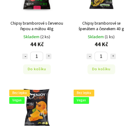
Chipsy bramborové s červenou
Chipsy bramborové se
řepou a mátou 40g
špenátem a česnekem 40 g
Skladem
(2 ks)
Skladem
(1 ks)
44 Kč
44 Kč
Do košíku
Do košíku
Bez lepku
Bez lepku
Vegan
Vegan