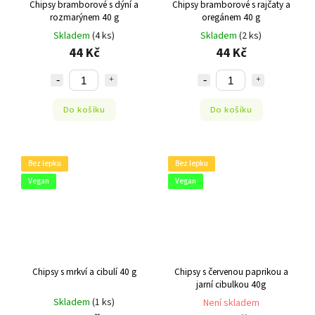
Chipsy bramborové s dýní a
Chipsy bramborové s rajčaty a
rozmarýnem 40 g
oregánem 40 g
Skladem
(4 ks)
Skladem
(2 ks)
44 Kč
44 Kč
Do košíku
Do košíku
Bez lepku
Bez lepku
Vegan
Vegan
Chipsy s mrkví a cibulí 40 g
Chipsy s červenou paprikou a
jarní cibulkou 40g
Skladem
(1 ks)
Není skladem