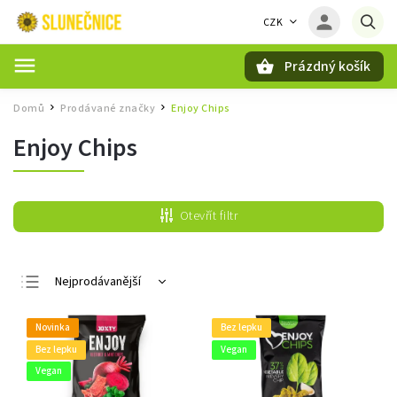
CZK
Prázdný košík
Hledat
Domů
Prodávané značky
Enjoy Chips
/
/
Enjoy Chips
Otevřít filtr
Nejprodávanější
Nejlevnější
Novinka
Bez lepku
Nejdražší
Bez lepku
Vegan
Abecedně
Vegan