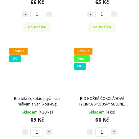
66 Kč
65 Kč
Do košíku
Do košíku
Novinka
Novinka
BIO
Vegan
BIO
Bio bílá čokoláda tyčinka s
BIO HOŘKÁ ČOKOLÁDOVÁ
mákem a vanilkou 45g
TYČINKA S KOUSKY SUŠENEK
45G FTC
Skladem
(>10 ks)
Skladem
(4 ks)
65 Kč
66 Kč