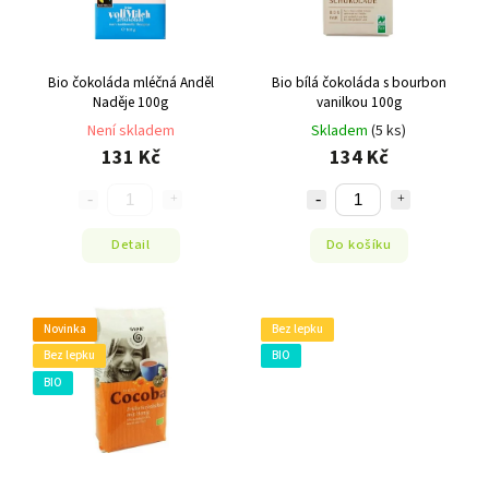
Bio čokoláda mléčná Anděl
Bio bílá čokoláda s bourbon
Naděje 100g
vanilkou 100g
Není skladem
Skladem
(5 ks)
131 Kč
134 Kč
Detail
Do košíku
Novinka
Bez lepku
Bez lepku
BIO
BIO