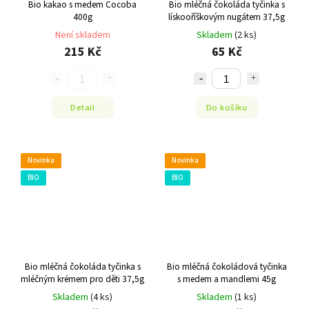
Bio kakao s medem Cocoba
Bio mléčná čokoláda tyčinka s
400g
lískooříškovým nugátem 37,5g
Není skladem
Skladem
(2 ks)
215 Kč
65 Kč
Detail
Do košíku
Novinka
Novinka
BIO
BIO
Bio mléčná čokoláda tyčinka s
Bio mléčná čokoládová tyčinka
mléčným krémem pro děti 37,5g
s medem a mandlemi 45g
Skladem
(4 ks)
Skladem
(1 ks)