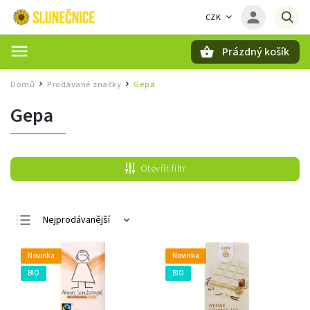
CZK
Prázdný košík
Hledat
Domů
Prodávané značky
Gepa
/
/
Gepa
Otevřít filtr
Nejprodávanější
Nejlevnější
Novinka
Novinka
Nejdražší
BIO
BIO
Abecedně