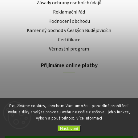
Zásady ochrany osobních údajů
Reklamační řád
Hodnocení obchodu
Kamenný obchod v Českých Budějovicích
Certifikace
Věrnostní program
Přijímáme online platby
Používáme cookies, abychom Vám umožnili pohodlné prohlížení
webu a díky analýze provozu webu neustále zlepšovali jeho funkce,
výkon a použitelnost.
Více informací
Copyright 2026
E-shop Slunečnice
. Všechna práva vyhrazena.
Vytvořil
Shoptet
| Design
Shoptak.cz
Nastavení