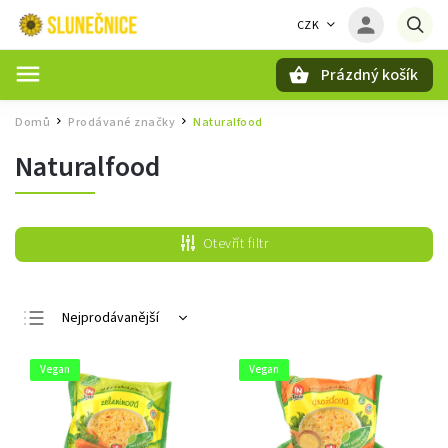
CZK
Prázdný košík
Hledat
Domů
Prodávané značky
Naturalfood
/
/
Naturalfood
Otevřít filtr
Nejprodávanější
Nejlevnější
Vegan
Vegan
Nejdražší
Abecedně