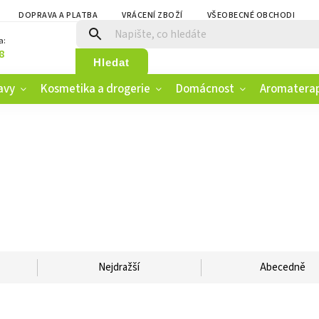
DOPRAVA A PLATBA
VRÁCENÍ ZBOŽÍ
VŠEOBECNÉ OBCHODNÍ PO
a:
8
Hledat
avy
Kosmetika a drogerie
Domácnost
Aromatera
Nejdražší
Abecedně