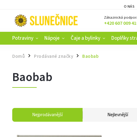
O NÁS
Zákaznická podpor
+420 607 009 41
Potraviny
Nápoje
Čaje a bylinky
Doplňky str
Domů
Prodávané značky
Baobab
/
/
Baobab
Nejprodávanější
Nejlevnější