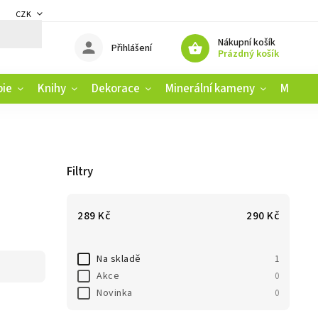
CZK
DMÍNKY
ZÁSADY OCHRANY OSOBNÍCH ÚDAJŮ
REKLAMAČNÍ ŘÁD
Nákupní košík
Přihlášení
Prázdný košík
pie
Knihy
Dekorace
Minerální kameny
Muziko
Filtry
289
Kč
290
Kč
Na skladě
1
Akce
0
Novinka
0