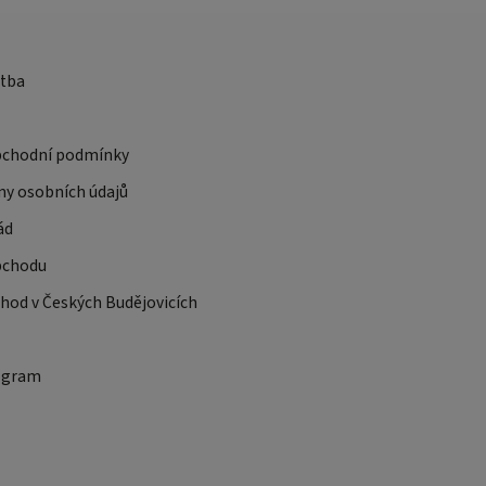
atba
bchodní podmínky
ny osobních údajů
ád
bchodu
od v Českých Budějovicích
ogram