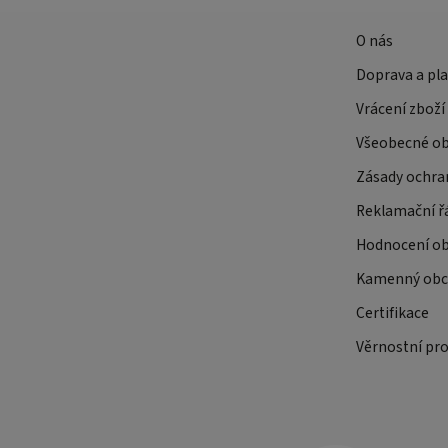
O nás
Doprava a pl
Vrácení zboží
Všeobecné o
Zásady ochra
Reklamační ř
Hodnocení o
Kamenný obch
Certifikace
Věrnostní pr