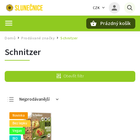
CZK
Prázdný košík
Hledat
Domů
Prodávané značky
Schnitzer
/
/
Schnitzer
Otevřít filtr
Nejprodávanější
Nejlevnější
Novinka
Nejdražší
Bez lepku
Abecedně
Vegan
BIO