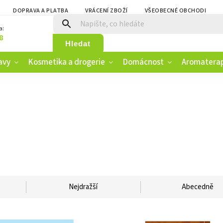
DOPRAVA A PLATBA
VRÁCENÍ ZBOŽÍ
VŠEOBECNÉ OBCHODNÍ PO
a:
8
Hledat
avy
Kosmetika a drogerie
Domácnost
Aromatera
Nejdražší
Abecedně