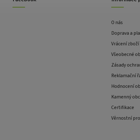
O nás
Doprava a pl
Vrácení zboží
Všeobecné o
Zásady ochra
Reklamační ř
Hodnocení o
Kamenný obch
Certifikace
Věrnostní pr