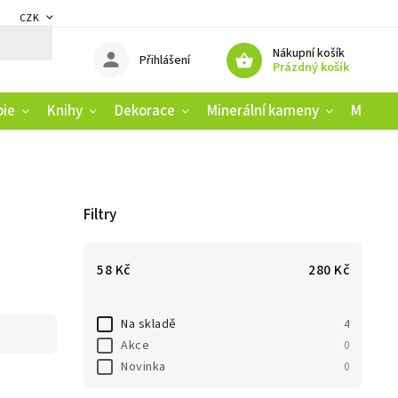
CZK
DMÍNKY
ZÁSADY OCHRANY OSOBNÍCH ÚDAJŮ
REKLAMAČNÍ ŘÁD
Nákupní košík
Přihlášení
Prázdný košík
pie
Knihy
Dekorace
Minerální kameny
Muziko
Filtry
58
Kč
280
Kč
Na skladě
4
Akce
0
Novinka
0