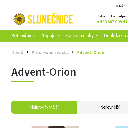
O NÁS
Zákaznická podpor
+420 607 009 41
Potraviny
Nápoje
Čaje a bylinky
Doplňky str
Domů
Prodávané značky
Advent-Orion
/
/
Advent-Orion
Nejprodávanější
Nejlevnější