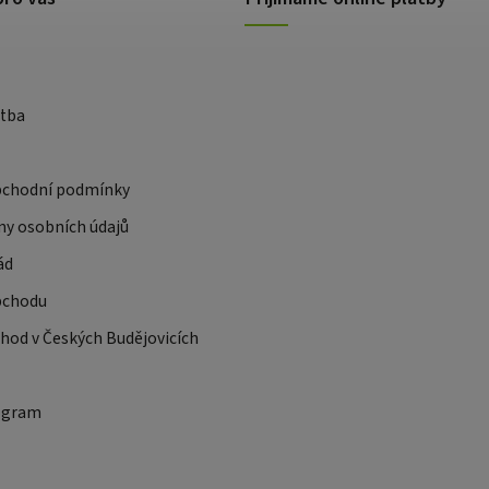
atba
bchodní podmínky
ny osobních údajů
ád
bchodu
od v Českých Budějovicích
ogram