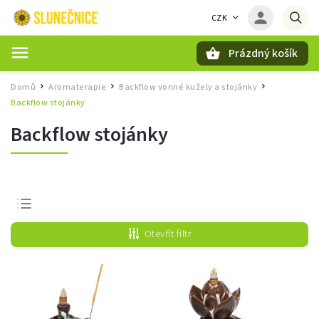
CZK
Prázdný košík
Hledat
Domů
Aromaterapie
Backflow vonné kužely a stojánky
/
/
/
Backflow stojánky
Backflow stojánky
Nejprodávanější
Otevřít filtr
Nejlevnější
Nejdražší
Abecedně