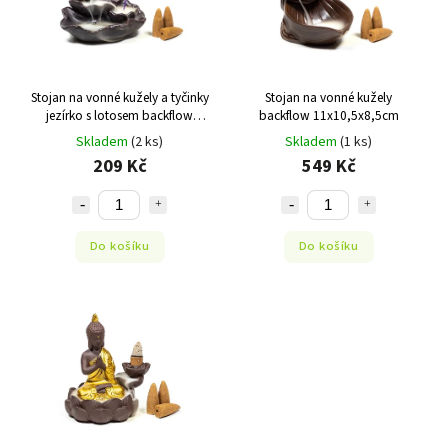
Stojan na vonné kužely a tyčinky
Stojan na vonné kužely
jezírko s lotosem backflow
backflow 11x10,5x8,5cm
11x8x6 cm
Skladem
(2 ks)
Skladem
(1 ks)
209 Kč
549 Kč
Do košíku
Do košíku