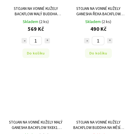
STOJAN NA VONNÉ KUŽELY
STOJAN NA VONNÉ KUŽELY
BACKFLOW MALÝ BUDDHA
GANESHA ŘEKA BACKFLOW
ZLATÝ 12X10X9 CM
9X6X10 CM MANIBHADRA
Skladem
(2 ks)
Skladem
(2 ks)
569 Kč
490 Kč
Do košíku
Do košíku
STOJAN NA VONNÉ KUŽELY MALÝ
STOJAN NA VONNÉ KUŽELY
GANESHA BACKFLOW 9X8X12
BACKFLOW BUDDHA NA MĚSÍCI
CM MANIBHADRA
16,5X13X6 CM MANI BHADRA