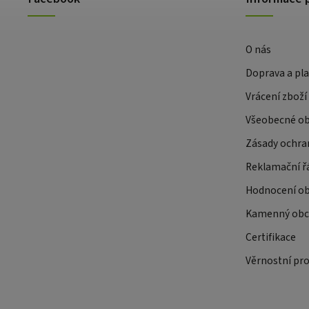
O nás
Doprava a pl
Vrácení zboží
Všeobecné o
Zásady ochra
Reklamační ř
Hodnocení o
Kamenný obch
Certifikace
Věrnostní pr