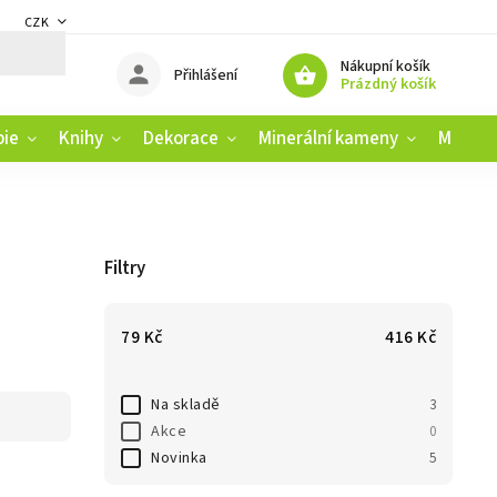
CZK
DMÍNKY
ZÁSADY OCHRANY OSOBNÍCH ÚDAJŮ
REKLAMAČNÍ ŘÁD
Nákupní košík
Přihlášení
Prázdný košík
pie
Knihy
Dekorace
Minerální kameny
Muziko
Filtry
79
Kč
416
Kč
Na skladě
3
Akce
0
Novinka
5