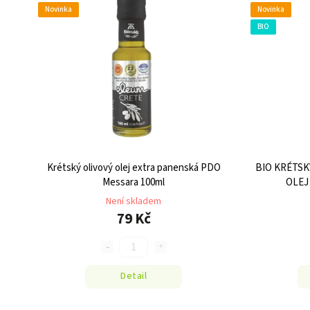
Novinka
Novinka
BIO
Krétský olivový olej extra panenská PDO
BIO KRÉTSK
Messara 100ml
OLEJ
Není skladem
79 Kč
Detail