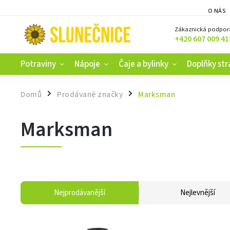
O NÁS
Zákaznická podpor
+420 607 009 41
Potraviny
Nápoje
Čaje a bylinky
Doplňky str
Domů
Prodávané značky
Marksman
/
/
Marksman
Nejprodávanější
Nejlevnější