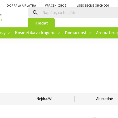
DOPRAVA A PLATBA
VRÁCENÍ ZBOŽÍ
VŠEOBECNÉ OBCHODNÍ PO
a:
8
Hledat
avy
Kosmetika a drogerie
Domácnost
Aromatera
Nejdražší
Abecedně