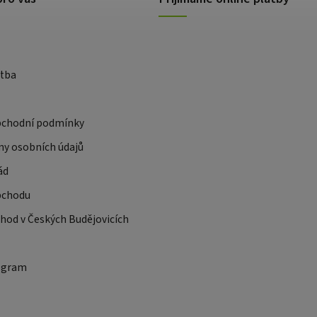
atba
bchodní podmínky
ny osobních údajů
ád
bchodu
od v Českých Budějovicích
ogram