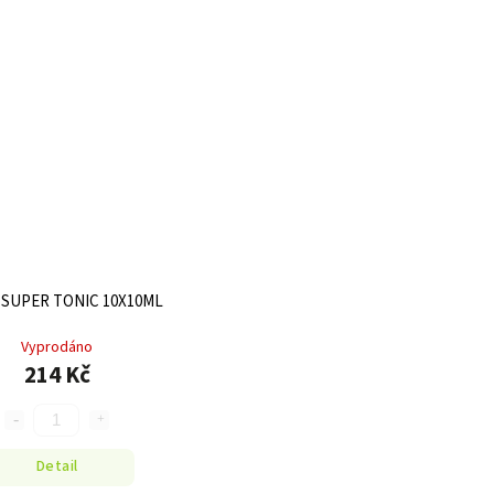
I SUPER TONIC 10X10ML
Vyprodáno
214 Kč
Detail