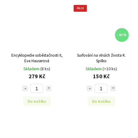
Akce
–40 %
Encyklopedie soběstačnosti II,
Surfování na vlnách života K.
Eva Hauserová
Spilko
Skladem
(8 ks)
Skladem
(>10 ks)
279 Kč
150 Kč
Do košíku
Do košíku