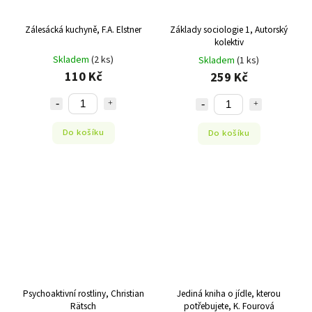
Zálesácká kuchyně, F.A. Elstner
Základy sociologie 1, Autorský
kolektiv
Skladem
(2 ks)
Skladem
(1 ks)
110 Kč
259 Kč
Do košíku
Do košíku
Psychoaktivní rostliny, Christian
Jediná kniha o jídle, kterou
Rätsch
potřebujete, K. Fourová