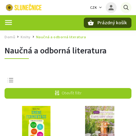
CZK
Prázdný košík
Hledat
Domů
Knihy
Naučná a odborná literatura
/
/
Naučná a odborná literatura
Nejprodávanější
Otevřít filtr
Nejlevnější
Nejdražší
Abecedně