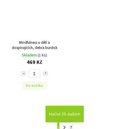
Mindfulness u dětí a
dospívajících, debra burdick
Skladem
(1 ks)
469 Kč
Do košíku
Načíst 25 dalších
1
7