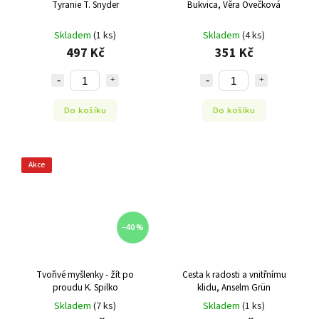
Tyranie T. Snyder
Bukvica, Věra Ovečková
Skladem
(1 ks)
Skladem
(4 ks)
497 Kč
351 Kč
Do košíku
Do košíku
Akce
–40 %
Tvořivé myšlenky - žít po
Cesta k radosti a vnitřnímu
proudu K. Spilko
klidu, Anselm Grün
Skladem
(7 ks)
Skladem
(1 ks)