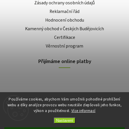
Zásady ochrany osobních údajů
Reklamační řád
Hodnocení obchodu
Kamenný obchod v Českých Budějovicích
Certifikace
Věrnostní program
Přijímáme online platby
Používáme cookies, abychom Vám umožnili pohodlné prohlížení
webu a díky analýze provozu webu neustále zlepšovali jeho funkce,
výkon a použitelnost.
Více informací
Copyright 2026
E-shop Slunečnice
. Všechna práva vyhrazena.
Vytvořil
Shoptet
| Design
Shoptak.cz
Nastavení