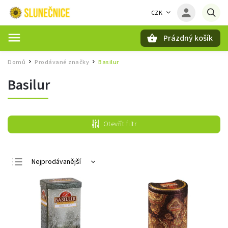
CZK
Prázdný košík
Hledat
Domů
Prodávané značky
Basilur
/
/
Basilur
Otevřít filtr
Nejprodávanější
Nejlevnější
Nejdražší
Abecedně