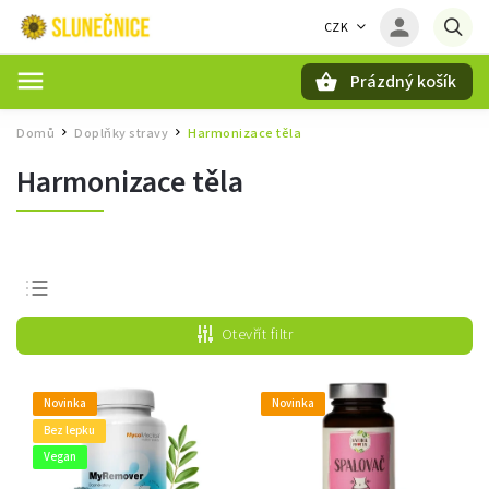
CZK
Prázdný košík
Hledat
Domů
Doplňky stravy
Harmonizace těla
/
/
Harmonizace těla
Nejprodávanější
Otevřít filtr
Nejlevnější
Nejdražší
Novinka
Novinka
Abecedně
Bez lepku
Vegan