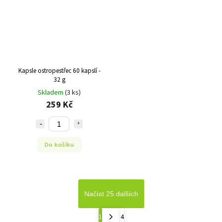
Kapsle ostropestřec 60 kapslí -
32 g
Skladem
(3 ks)
259 Kč
Do košíku
Načíst 25 dalších
1
4