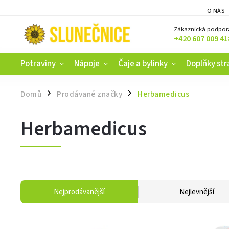
O NÁS
Zákaznická podpor
+420 607 009 41
Potraviny
Nápoje
Čaje a bylinky
Doplňky str
Domů
Prodávané značky
Herbamedicus
/
/
Herbamedicus
Nejprodávanější
Nejlevnější