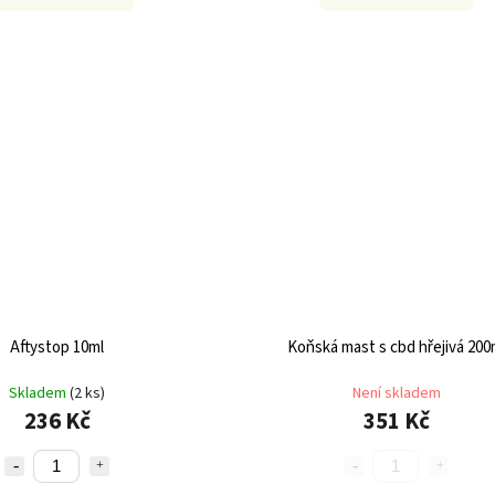
Aftystop 10ml
Koňská mast s cbd hřejivá 200
Skladem
(2 ks)
Není skladem
236 Kč
351 Kč