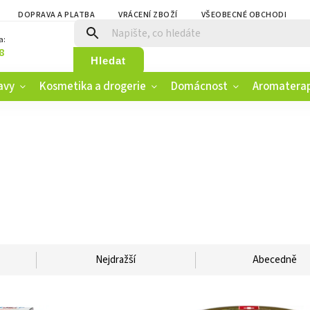
DOPRAVA A PLATBA
VRÁCENÍ ZBOŽÍ
VŠEOBECNÉ OBCHODNÍ PO
a:
8
Hledat
avy
Kosmetika a drogerie
Domácnost
Aromatera
Nejdražší
Abecedně