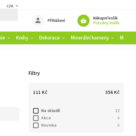
CZK
DMÍNKY
ZÁSADY OCHRANY OSOBNÍCH ÚDAJŮ
REKLAMAČNÍ ŘÁD
Nákupní košík
Přihlášení
Prázdný košík
pie
Knihy
Dekorace
Minerální kameny
Muziko
Filtry
111
Kč
356
Kč
Na skladě
12
Akce
0
Novinka
0