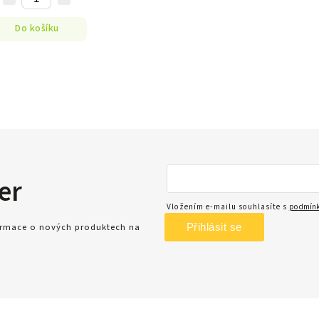
Do košíku
er
Vložením e-mailu souhlasíte s
podmínk
Přihlásit se
formace o nových produktech na