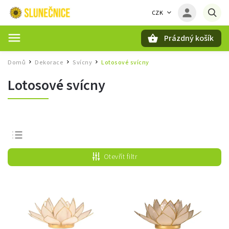
CZK
Prázdný košík
Hledat
Domů
Dekorace
Svícny
Lotosové svícny
/
/
/
Lotosové svícny
Nejprodávanější
Otevřít filtr
Nejlevnější
Nejdražší
Abecedně