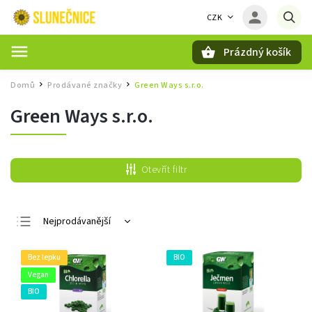
CZK
Prázdný košík
Hledat
Domů
Prodávané značky
Green Ways s.r.o.
/
/
Green Ways s.r.o.
Otevřít filtr
Nejprodávanější
Nejlevnější
Bez lepku
BIO
Nejdražší
Vegan
Abecedně
BIO