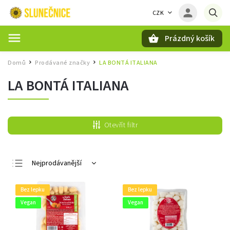
CZK
Prázdný košík
Hledat
Domů
Prodávané značky
LA BONTÁ ITALIANA
/
/
LA BONTÁ ITALIANA
Otevřít filtr
Nejprodávanější
Nejlevnější
Bez lepku
Bez lepku
Nejdražší
Vegan
Vegan
Abecedně