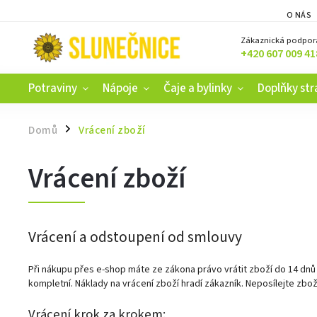
O NÁS
Zákaznická podpor
+420 607 009 41
Potraviny
Nápoje
Čaje a bylinky
Doplňky str
Domů
Vrácení zboží
/
Vrácení zboží
Vrácení a odstoupení od smlouvy
Při nákupu přes e-shop máte ze zákona právo vrátit zboží do 14 dnů
kompletní. Náklady na vrácení zboží hradí zákazník. Neposílejte zbož
Vrácení krok za krokem: