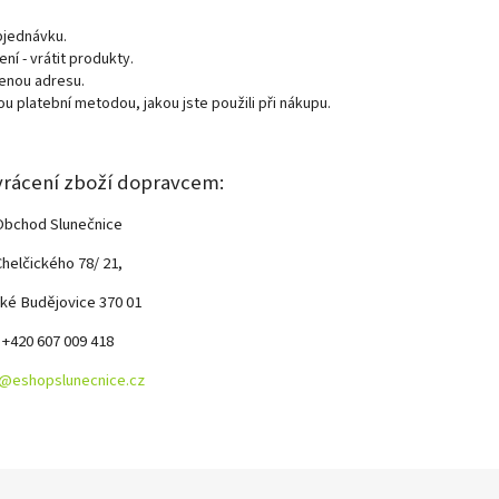
bjednávku.
í - vrátit produkty.
denou adresu.
u platební metodou, jakou jste použili při nákupu.
vrácení zboží dopravcem:
Obchod Slunečnice
Chelčického 78/ 21,
ké Budějovice
370 01
+420 607 009 418
o@eshopslunecnice.cz