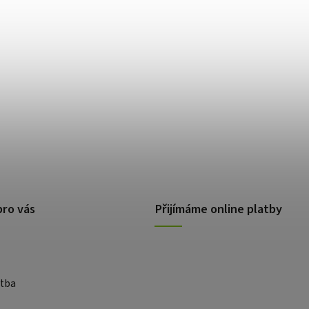
pro vás
Přijímáme online platby
atba