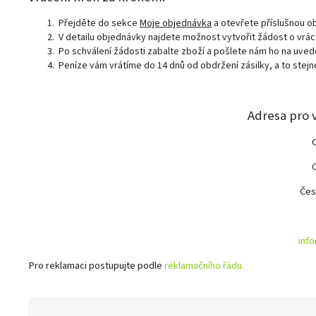
Přejděte do sekce
Moje objednávka
a otevřete příslušnou o
V detailu objednávky najdete možnost vytvořit žádost o vrácen
Po schválení žádosti zabalte zboží a pošlete nám ho na uve
Peníze vám vrátíme do 14 dnů od obdržení zásilky, a to stejno
Adresa pro 
Čes
inf
Pro reklamaci postupujte podle
reklamačního řádu.