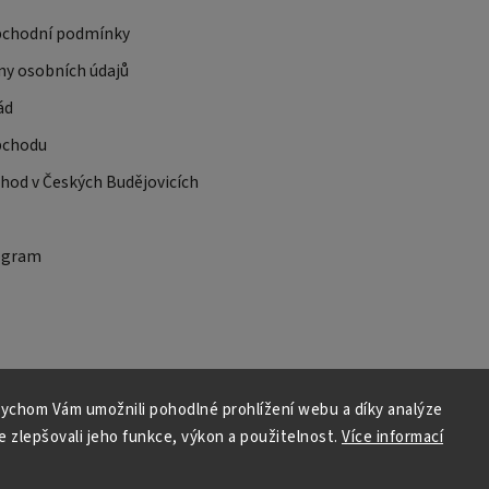
bchodní podmínky
ny osobních údajů
ád
bchodu
od v Českých Budějovicích
ogram
ychom Vám umožnili pohodlné prohlížení webu a díky analýze
 zlepšovali jeho funkce, výkon a použitelnost.
Více informací