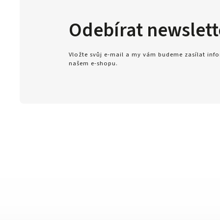
Odebírat newslett
Vložte svůj e-mail a my vám budeme zasílat in
našem e-shopu.