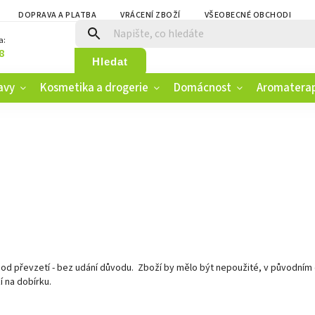
DOPRAVA A PLATBA
VRÁCENÍ ZBOŽÍ
VŠEOBECNÉ OBCHODNÍ PO
a:
8
Hledat
avy
Kosmetika a drogerie
Domácnost
Aromatera
 od převzetí - bez udání důvodu. Zboží by mělo být nepoužité, v původním 
í na dobírku.