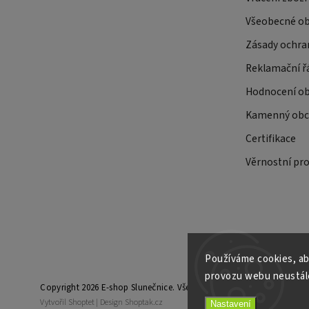
Všeobecné o
Zásady ochra
Reklamační ř
Hodnocení o
Kamenný obch
Certifikace
Věrnostní pr
Používáme cookies, ab
provozu webu neustále
Copyright 2026
E-shop Slunečnice
. Všechna práva vyhrazena.
Vytvořil
Shoptet
| Design
Shoptak.cz
Nastavení