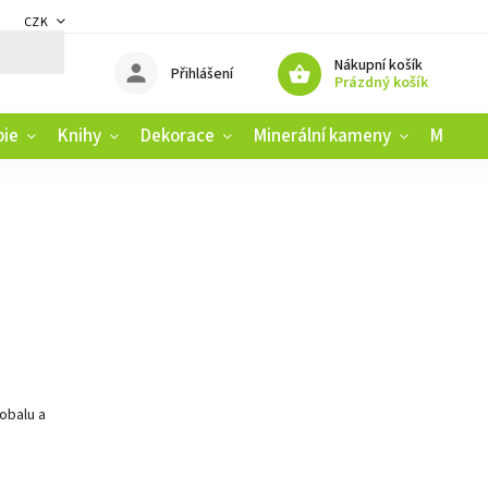
CZK
DMÍNKY
ZÁSADY OCHRANY OSOBNÍCH ÚDAJŮ
REKLAMAČNÍ ŘÁD
Nákupní košík
Přihlášení
Prázdný košík
pie
Knihy
Dekorace
Minerální kameny
Muziko
obalu a