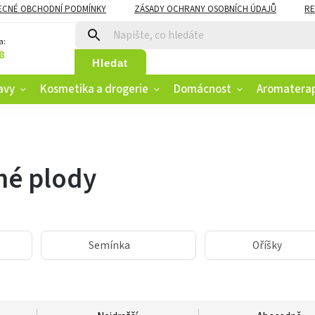
ECNÉ OBCHODNÍ PODMÍNKY
ZÁSADY OCHRANY OSOBNÍCH ÚDAJŮ
RE
CZK
VĚRNOSTNÍ PROGRAM
a:
8
Hledat
avy
Kosmetika a drogerie
Domácnost
Aromatera
né plody
Semínka
Oříšky