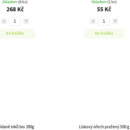
Skladem
(6 ks)
Skladem
(2 ks)
268 Kč
55 Kč
Do košíku
Do košíku
ídaně inků bio 200g
Lískový ořech pražený 500 g