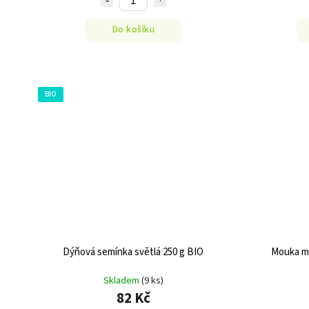
Do košíku
BIO
Dýňová semínka světlá 250 g BIO
Mouka m
Skladem
(9 ks)
82 Kč