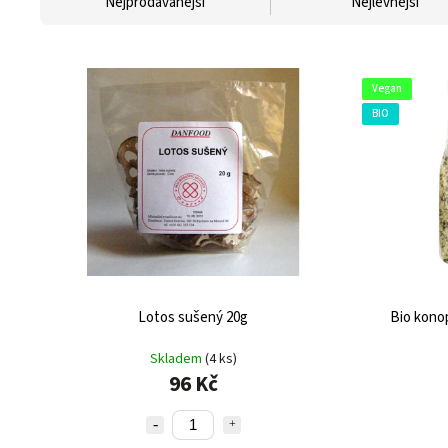
Nejprodávanější
Nejlevnější
Vegan
BIO
Lotos sušený 20g
Bio kono
Skladem
(4 ks)
96 Kč