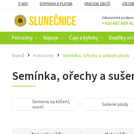
O NÁS
DOPRAVA A PLATBA
VRÁCENÍ ZBOŽÍ
VŠEOB
KAMENNÝ OBCHOD V ČESKÝCH BUDĚJOVICÍCH
CERTIFIKACE
Zákaznická podpor
+420 607 009 41
Potraviny
Nápoje
Čaje a bylinky
Doplňky str
Domů
Potraviny
Semínka, ořechy a sušené plody
/
/
Semínka, ořechy a suše
Semena na klíčení,
Sušené plody
osení