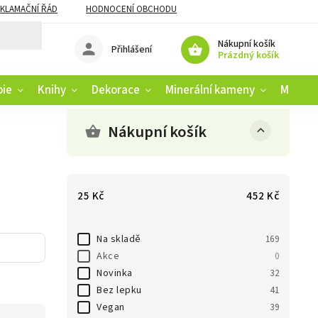
KLAMAČNÍ ŘÁD
HODNOCENÍ OBCHODU
Nákupní košík
Přihlášení
Prázdný košík
pie
Knihy
Dekorace
Minerální kameny
Muziko
Nákupní košík
25
Kč
452
Kč
Na skladě
169
Akce
0
Novinka
32
Bez lepku
41
Vegan
39