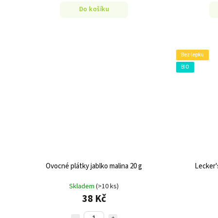
Do košíku
Bez lepku
BIO
Ovocné plátky jablko malina 20 g
Lecker'
Skladem
(>10 ks)
38 Kč