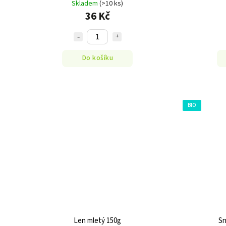
Skladem
(>10 ks)
36 Kč
Do košíku
BIO
Len mletý 150g
Sn