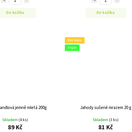
Do košíku
Do košíku
Bez lepku
Vegan
andlová jemně mletá 200g
Jahody sušené mrazem 20 g
Skladem
(4 ks)
Skladem
(3 ks)
89 Kč
81 Kč