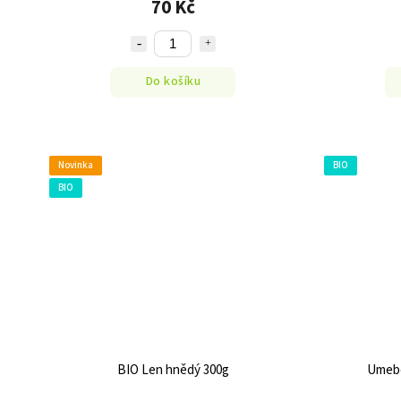
70 Kč
Do košíku
Novinka
BIO
BIO
BIO Len hnědý 300g
Umebo