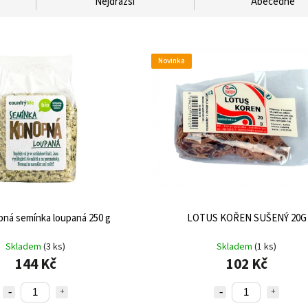
Nejdražší
Abecedně
Novinka
pná semínka loupaná 250 g
LOTUS KOŘEN SUŠENÝ 20G
Skladem
(3 ks)
Skladem
(1 ks)
144 Kč
102 Kč