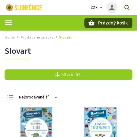
CZK
Prázdný košík
Hledat
Domů
Prodávané značky
Slovart
/
/
Slovart
Otevřít filtr
Nejprodávanější
Nejlevnější
Nejdražší
Abecedně