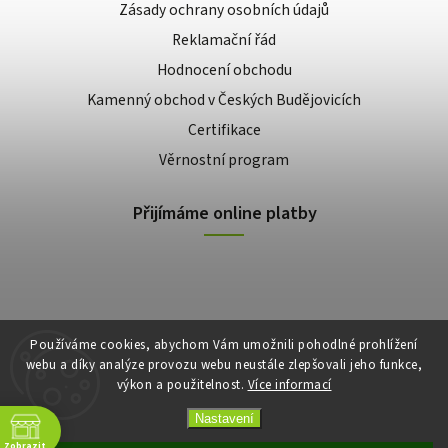
Zásady ochrany osobních údajů
Reklamační řád
Hodnocení obchodu
Kamenný obchod v Českých Budějovicích
Certifikace
Věrnostní program
Přijímáme online platby
Používáme cookies, abychom Vám umožnili pohodlné prohlížení
webu a díky analýze provozu webu neustále zlepšovali jeho funkce,
výkon a použitelnost.
Více informací
Copyright 2026
E-shop Slunečnice
. Všechna práva vyhrazena.
Vytvořil
Shoptet
| Design
Shoptak.cz
Nastavení
Zobrazit