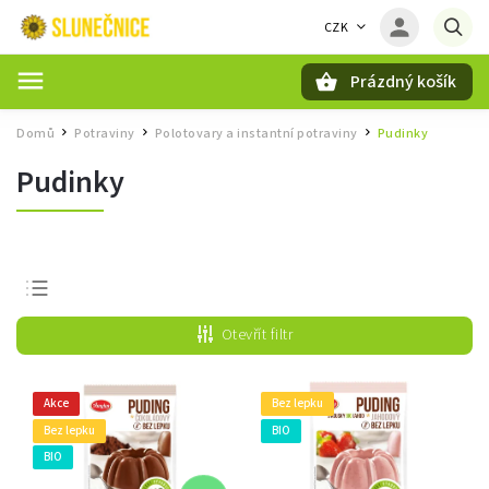
CZK
Prázdný košík
Hledat
Domů
Potraviny
Polotovary a instantní potraviny
Pudinky
/
/
/
Pudinky
Nejprodávanější
Otevřít filtr
Nejlevnější
Nejdražší
Akce
Bez lepku
Abecedně
Bez lepku
BIO
BIO