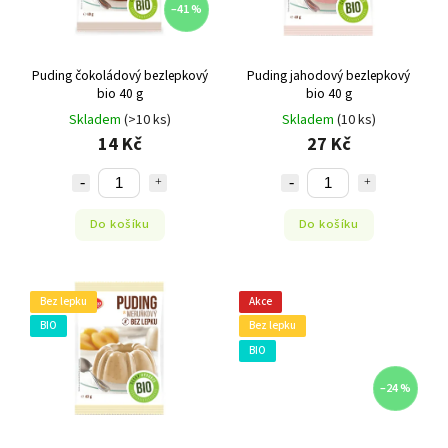
–41 %
Puding čokoládový bezlepkový
Puding jahodový bezlepkový
bio 40 g
bio 40 g
Skladem
(>10 ks)
Skladem
(10 ks)
14 Kč
27 Kč
Do košíku
Do košíku
Bez lepku
Akce
BIO
Bez lepku
BIO
–24 %