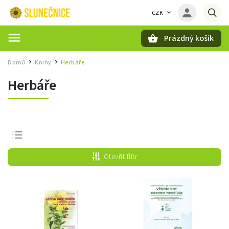
CZK
Prázdný košík
Hledat
Domů
Knihy
Herbáře
/
/
Herbáře
Nejprodávanější
Otevřít filtr
Nejlevnější
Nejdražší
Abecedně