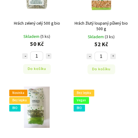
Hrách zelený celý 500 g bio
Hrách žlutý loupaný půlený bio
500 g
Skladem
(5 ks)
Skladem
(3 ks)
50 Kč
52 Kč
Do košíku
Do košíku
Novinka
Bez lepku
Bez lepku
Vegan
BIO
BIO