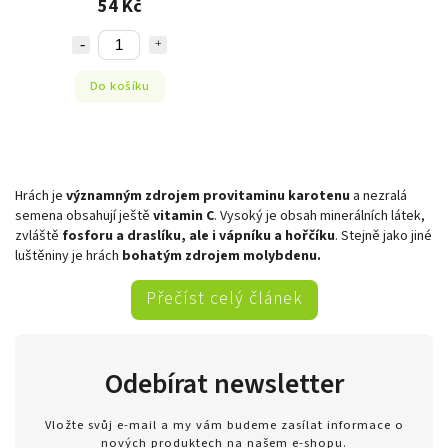
54 Kč
Do košíku
Hrách je
významným zdrojem provitaminu karotenu
a nezralá
semena obsahují ještě
vitamin C
. Vysoký je obsah minerálních látek,
zvláště
fosforu a draslíku, ale i vápníku a hořčíku
. Stejně jako jiné
luštěniny je hrách
bohatým zdrojem molybdenu.
Přečíst celý článek
Odebírat newsletter
Vložte svůj e-mail a my vám budeme zasílat informace o
nových produktech na našem e-shopu.