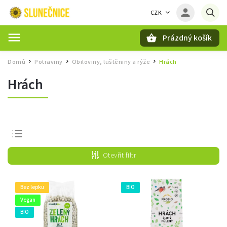
CZK
Prázdný košík
Hledat
Domů
Potraviny
Obiloviny, luštěniny a rýže
Hrách
/
/
/
Hrách
Nejprodávanější
Otevřít filtr
Nejlevnější
Nejdražší
Bez lepku
BIO
Abecedně
Vegan
BIO