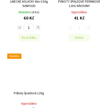
LINECKÉ KOLÁČKY 6ks=150g
PIŠKOTY ŠPALDOVÉ PERNÍKOVÉ
SUNFOOD
120G KÁVOVINY
Skladem
(4 ks)
Vyprodáno
60 Kč
41 Kč
Do košíku
Detail
Novinka
Piškoty špaldové 120g
Vyprodáno