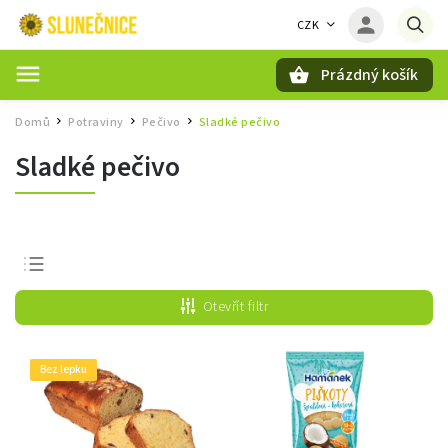
CZK
Prázdný košík
Hledat
Domů
Potraviny
Pečivo
Sladké pečivo
/
/
/
Sladké pečivo
Nejprodávanější
Otevřít filtr
Nejlevnější
Nejdražší
Bez lepku
Abecedně