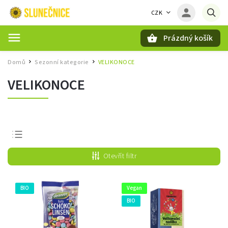
CZK
Prázdný košík
Hledat
Domů
Sezonní kategorie
VELIKONOCE
/
/
VELIKONOCE
Nejprodávanější
Otevřít filtr
Nejlevnější
Nejdražší
BIO
Vegan
Abecedně
BIO