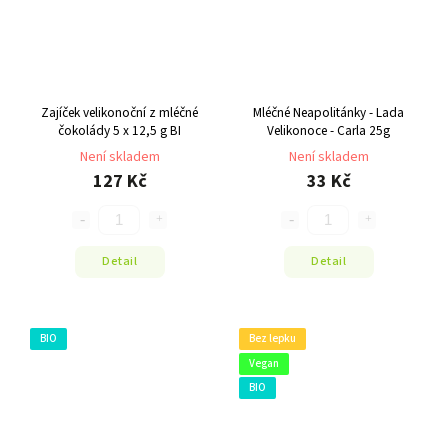
Zajíček velikonoční z mléčné
Mléčné Neapolitánky - Lada
čokolády 5 x 12,5 g BI
Velikonoce - Carla 25g
Není skladem
Není skladem
127 Kč
33 Kč
Detail
Detail
BIO
Bez lepku
Vegan
BIO