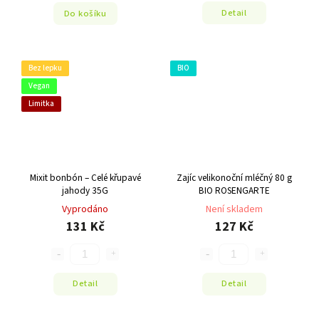
Detail
Do košíku
Bez lepku
BIO
Vegan
Limitka
Mixit bonbón – Celé křupavé
Zajíc velikonoční mléčný 80 g
jahody 35G
BIO ROSENGARTE
Vyprodáno
Není skladem
131 Kč
127 Kč
Detail
Detail