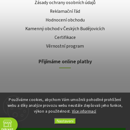
Zásady ochrany osobních údajů
Reklamační řád
Hodnocení obchodu
Kamenný obchod v Českých Budějovicích
Certifikace
Věrnostní program
Přijímáme online platby
Používáme cookies, abychom Vám umožnili pohodlné prohlížení
webu a díky analýze provozu webu neustále zlepšovali jeho funkce,
výkon a použitelnost.
Více informací
Copyright 2026
E-shop Slunečnice
. Všechna práva vyhrazena.
Vytvořil
Shoptet
| Design
Shoptak.cz
Nastavení
Zobrazit