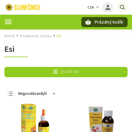
CZK
Prázdný košík
Hledat
Domů
Prodávané značky
Esi
/
/
Esi
Otevřít filtr
Nejprodávanější
Nejlevnější
Nejdražší
Abecedně