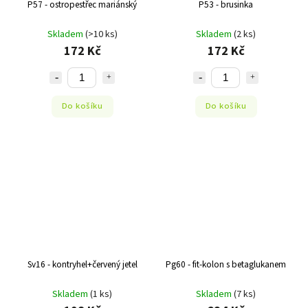
P57 - ostropestřec mariánský
P53 - brusinka
Skladem
(>10 ks)
Skladem
(2 ks)
172 Kč
172 Kč
Do košíku
Do košíku
Sv16 - kontryhel+červený jetel
Pg60 - fit-kolon s betaglukanem
Skladem
(1 ks)
Skladem
(7 ks)