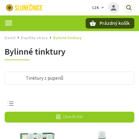
CZK
Prázdný košík
Hledat
Domů
Doplňky stravy
Bylinné tinktury
/
/
Bylinné tinktury
Tinktury z pupenů
Nejprodávanější
Otevřít filtr
Nejlevnější
Nejdražší