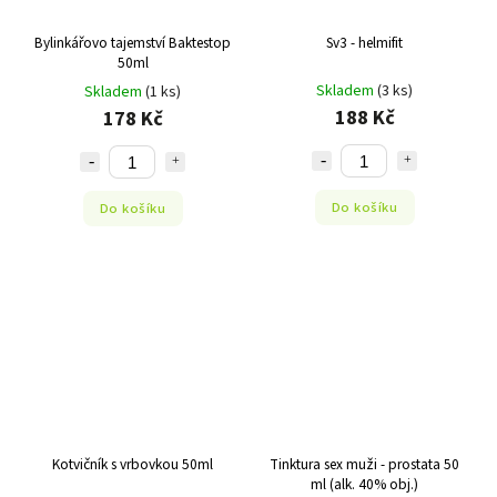
Bylinkářovo tajemství Baktestop
Sv3 - helmifit
50ml
Skladem
(3 ks)
Skladem
(1 ks)
188 Kč
178 Kč
Do košíku
Do košíku
Kotvičník s vrbovkou 50ml
Tinktura sex muži - prostata 50
ml (alk. 40% obj.)