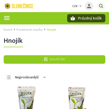
CZK
Prázdný košík
Hledat
Domů
Prodávané značky
Hnojík
/
/
Hnojík
Otevřít filtr
Nejprodávanější
Nejlevnější
Nejdražší
Abecedně