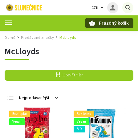
CZK
Prázdný košík
Hledat
Domů
Prodávané značky
McLloyds
/
/
McLloyds
Otevřít filtr
Nejprodávanější
Nejlevnější
Bez lepku
Bez lepku
Nejdražší
Vegan
Vegan
Abecedně
BIO