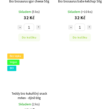
Bio biosaurus igor cheese 50g
Bio biosaurus babe ketchup 50g
Skladem
(5 ks)
Skladem
(>10 ks)
32 Kč
32 Kč
Do košíku
Do košíku
Bez lepku
Vegan
BIO
Teddy bio kukuřičný snack
mrkev - dýně 60g
Skladem
(2 ks)