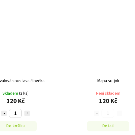
valová soustava člověka
Mapa su-jok
Skladem
(2 ks)
Není skladem
120 Kč
120 Kč
Do košíku
Detail