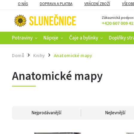
O NÁS
DOPRAVA A PLATBA
VRÁCENÍ ZBOŽÍ
VŠEOB
KAMENNÝ OBCHOD V ČESKÝCH BUDĚJOVICÍCH
CERTIFIKACE
Zákaznická podpor
+420 607 009 41
Potraviny
Nápoje
Čaje a bylinky
Doplňky str
Domů
Knihy
Anatomické mapy
/
/
Anatomické mapy
Nejprodávanější
Nejlevnější