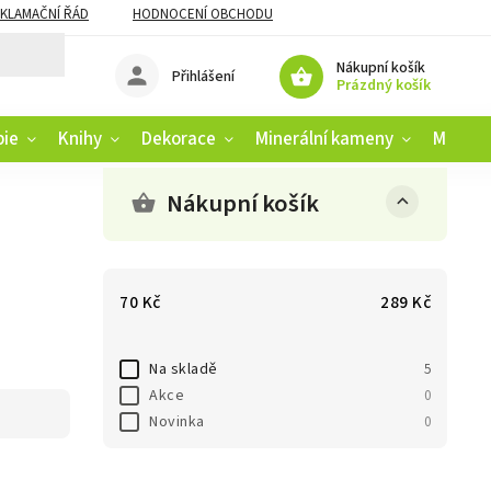
KLAMAČNÍ ŘÁD
HODNOCENÍ OBCHODU
Nákupní košík
Přihlášení
Prázdný košík
pie
Knihy
Dekorace
Minerální kameny
Muziko
Nákupní košík
70
Kč
289
Kč
Na skladě
5
Akce
0
Novinka
0