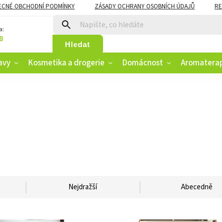
ECNÉ OBCHODNÍ PODMÍNKY
ZÁSADY OCHRANY OSOBNÍCH ÚDAJŮ
RE
CZK
VĚRNOSTNÍ PROGRAM
a:
8
Hledat
avy
Kosmetika a drogerie
Domácnost
Aromatera
Nejdražší
Abecedně