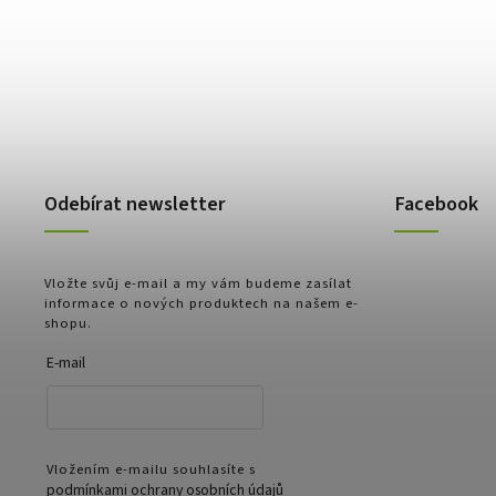
Odebírat newsletter
Facebook
Vložte svůj e-mail a my vám budeme zasílat
informace o nových produktech na našem e-
shopu.
E-mail
Vložením e-mailu souhlasíte s
podmínkami ochrany osobních údajů