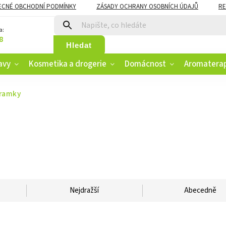
ECNÉ OBCHODNÍ PODMÍNKY
ZÁSADY OCHRANY OSOBNÍCH ÚDAJŮ
RE
CZK
VĚRNOSTNÍ PROGRAM
a:
8
Hledat
avy
Kosmetika a drogerie
Domácnost
Aromatera
áramky
Nejdražší
Abecedně