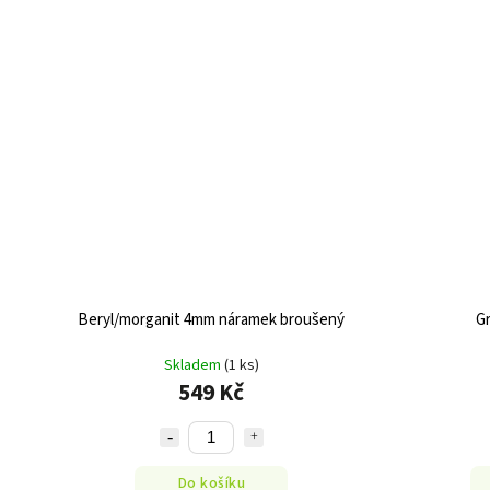
Beryl/morganit 4mm náramek broušený
G
Skladem
(1 ks)
549 Kč
Do košíku