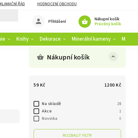
KLAMAČNÍ ŘÁD
HODNOCENÍ OBCHODU
Nákupní košík
Přihlášení
Prázdný košík
pie
Knihy
Dekorace
Minerální kameny
Muziko
Nákupní košík
59
Kč
1200
Kč
Na skladě
28
Akce
1
Novinka
0
ROZBALIT FILTR