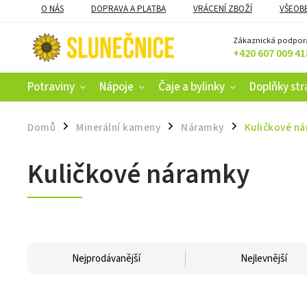
O NÁS
DOPRAVA A PLATBA
VRÁCENÍ ZBOŽÍ
VŠEOB
KAMENNÝ OBCHOD V ČESKÝCH BUDĚJOVICÍCH
CERTIFIKACE
Zákaznická podpor
+420 607 009 41
Potraviny
Nápoje
Čaje a bylinky
Doplňky str
Domů
Minerální kameny
Náramky
Kuličkové n
/
/
/
Kuličkové náramky
Nejprodávanější
Nejlevnější