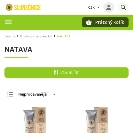
CZK
Prázdný košík
Hledat
Domů
Prodávané značky
NATAVA
/
/
NATAVA
Otevřít filtr
Nejprodávanější
Nejlevnější
Nejdražší
Abecedně