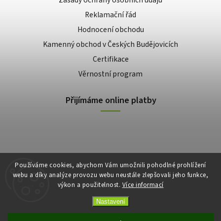
Reklamační řád
Hodnocení obchodu
Kamenný obchod v Českých Budějovicích
Certifikace
Věrnostní program
Přijímáme online platby
Používáme cookies, abychom Vám umožnili pohodlné prohlížení
webu a díky analýze provozu webu neustále zlepšovali jeho funkce,
výkon a použitelnost.
Více informací
Copyright 2026
E-shop Slunečnice
. Všechna práva vyhrazena.
Vytvořil
Shoptet
| Design
Shoptak.cz
Nastavení