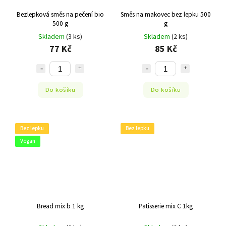
Bezlepková směs na pečení bio
Směs na makovec bez lepku 500
500 g
g
Skladem
(3 ks)
Skladem
(2 ks)
77 Kč
85 Kč
Do košíku
Do košíku
Bez lepku
Bez lepku
Vegan
Bread mix b 1 kg
Patisserie mix C 1kg