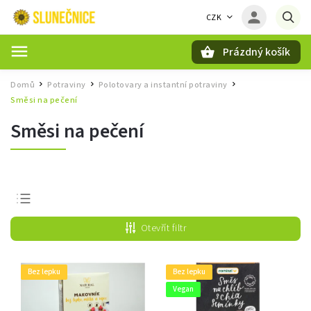
CZK
Prázdný košík
Hledat
Domů
Potraviny
Polotovary a instantní potraviny
/
/
/
Směsi na pečení
Směsi na pečení
Nejprodávanější
Otevřít filtr
Nejlevnější
Nejdražší
Bez lepku
Bez lepku
Abecedně
Vegan