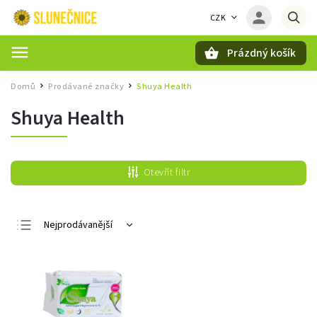
CZK
Prázdný košík
Hledat
Domů
Prodávané značky
Shuya Health
/
/
Shuya Health
Otevřít filtr
Nejprodávanější
Nejlevnější
Nejdražší
Abecedně