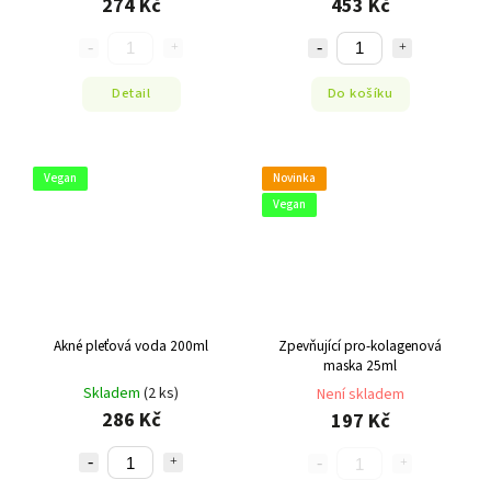
274 Kč
453 Kč
Detail
Do košíku
Vegan
Novinka
Vegan
Akné pleťová voda 200ml
Zpevňující pro-kolagenová
maska 25ml
Skladem
(2 ks)
Není skladem
286 Kč
197 Kč