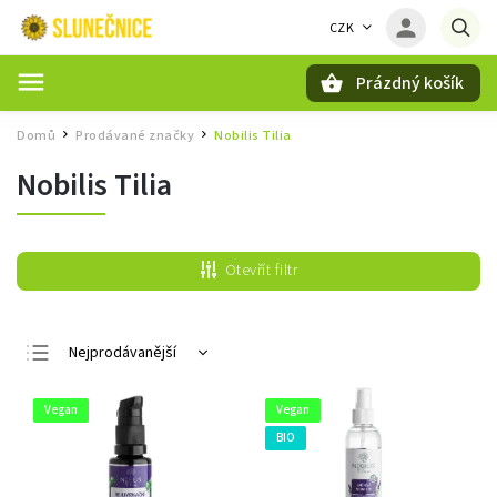
CZK
Prázdný košík
Hledat
Domů
Prodávané značky
Nobilis Tilia
/
/
Nobilis Tilia
Otevřít filtr
Nejprodávanější
Nejlevnější
Vegan
Vegan
Nejdražší
BIO
Abecedně