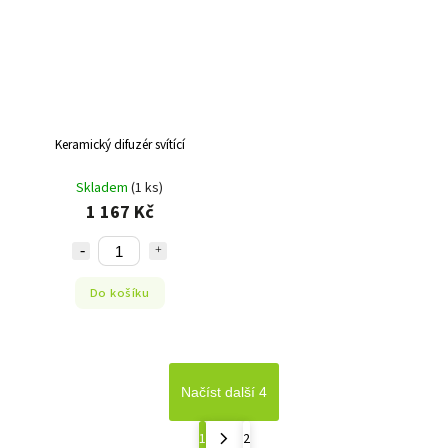
Keramický difuzér svítící
Skladem
(1 ks)
1 167 Kč
Do košíku
Načíst další 4
1
2