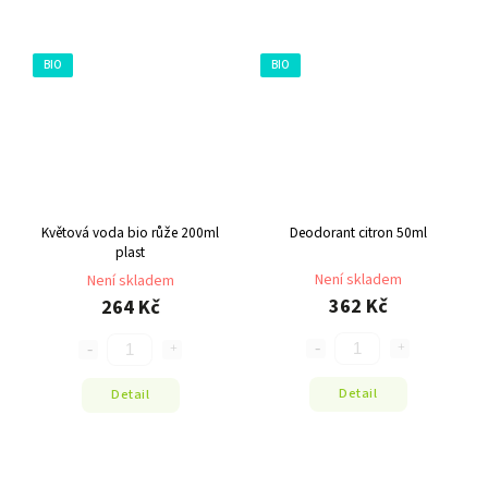
BIO
BIO
Květová voda bio růže 200ml
Deodorant citron 50ml
plast
Není skladem
Není skladem
362 Kč
264 Kč
Detail
Detail