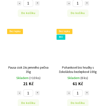
Do košíku
Do košíku
Bez lepku
Bez lepku
BIO
Pausa ciok 1ks jemného pečiva
Pohankové bio hrudky s
35g
čokoládou bezlepkové 100g
Skladem
(>10 ks)
Skladem
(6 ks)
21 Kč
61 Kč
Do košíku
Do košíku