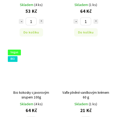
100G
Skladem
(4 ks)
Skladem
(1 ks)
53 Kč
64 Kč
Do košíku
Do košíku
Vegan
BIO
Bio kokosky s javorovým
Vafle plněné vanilkovým krémem
sirupem 100g
60 g
Skladem
(4 ks)
Skladem
(1 ks)
64 Kč
21 Kč