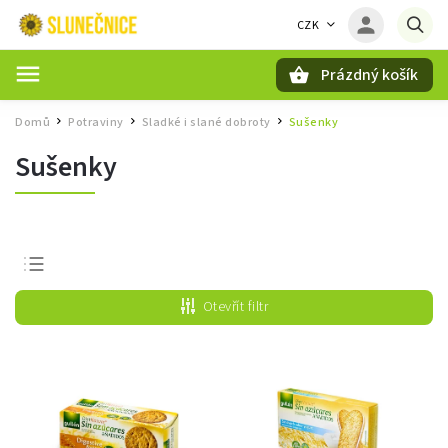
CZK
Prázdný košík
Hledat
Domů
Potraviny
Sladké i slané dobroty
Sušenky
/
/
/
Sušenky
Nejprodávanější
Otevřít filtr
Nejlevnější
Nejdražší
Abecedně