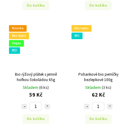
Do košíku
Do košíku
Novinka
Bez lepku
Bez lepku
BIO
Vegan
BIO
Bio rýžový plátek s jemně
Pohankové bio perníčky
hořkou čokoládou 65g
bezlepkové 100g
Skladem
(6 ks)
Skladem
(3 ks)
59 Kč
62 Kč
Do košíku
Do košíku