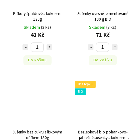
Piškoty špaldové s kokosem
Sušenky ovesné fermentované
120g
100 g BIO
Skladem
(3 ks)
Skladem
(3 ks)
41 Kč
71 Kč
Do košíku
Do košíku
Bez lepku
BIO
Sušenky bez cukru s lískovým
Bezlepkové bio pohankovo-
oříškem 150g
jablečné sušenky s kokosem