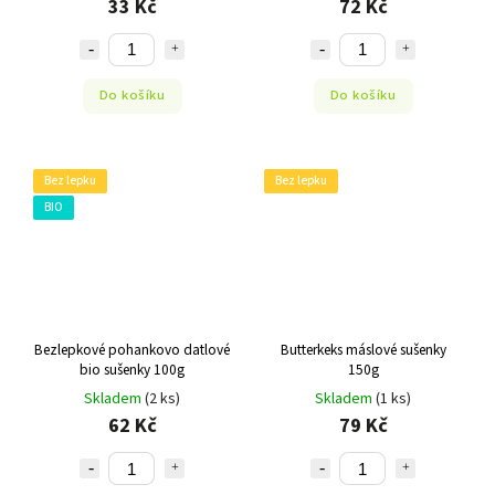
33 Kč
72 Kč
Do košíku
Do košíku
Bez lepku
Bez lepku
BIO
Bezlepkové pohankovo datlové
Butterkeks máslové sušenky
bio sušenky 100g
150g
Skladem
(2 ks)
Skladem
(1 ks)
62 Kč
79 Kč