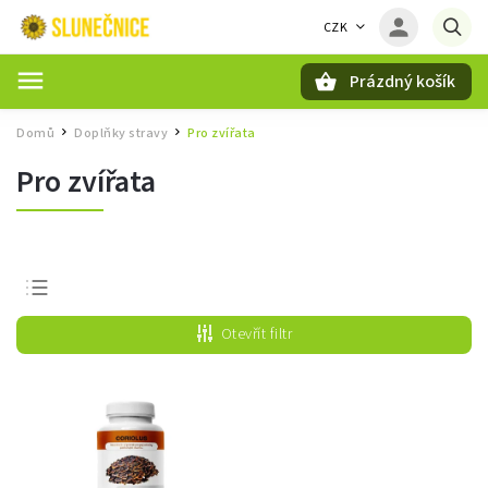
CZK
Prázdný košík
Hledat
Domů
Doplňky stravy
Pro zvířata
/
/
Pro zvířata
Nejprodávanější
Otevřít filtr
Nejlevnější
Nejdražší
Abecedně