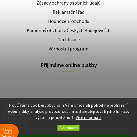
Zásady ochrany osobních údajů
Reklamační řád
Hodnocení obchodu
Kamenný obchod v Českých Budějovicích
Certifikace
Věrnostní program
Přijímáme online platby
Používáme cookies, abychom Vám umožnili pohodlné prohlížení
webu a díky analýze provozu webu neustále zlepšovali jeho funkce,
výkon a použitelnost.
Více informací
Copyright 2026
E-shop Slunečnice
. Všechna práva vyhrazena.
Vytvořil
Shoptet
| Design
Shoptak.cz
Nastavení
Zobrazit