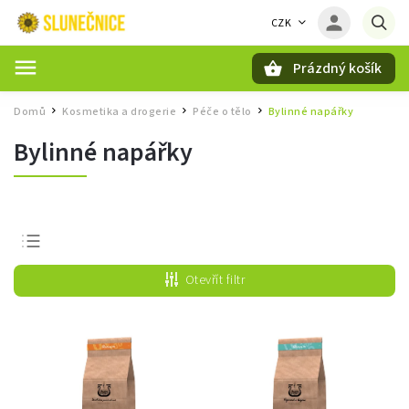
CZK
Prázdný košík
Hledat
Domů
Kosmetika a drogerie
Péče o tělo
Bylinné napářky
/
/
/
Bylinné napářky
Nejprodávanější
Otevřít filtr
Nejlevnější
Nejdražší
Abecedně