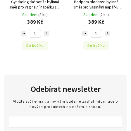
Gynekologické potíže bylinná
Podpora plodnosti bylinná
směs pro vaginální napářku 168
směs pro vaginální napářku
g
168g
Skladem
(3 ks)
Skladem
(2 ks)
389 Kč
389 Kč
Do košíku
Do košíku
Odebírat newsletter
Vložte svůj e-mail a my vám budeme zasílat informace o
nových produktech na našem e-shopu.